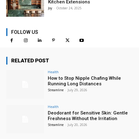
Kitchen Extensions
Joy
-
October 24, 2025
FOLLOW US
RELATED POST
Health
How to Stop Nipple Chafing While
Running Long Distances
Streamline
-
July 29, 2026
Health
Deodorant for Sensitive Skin: Gentle
Freshness Without the Irritation
Streamline
-
July 20, 2026