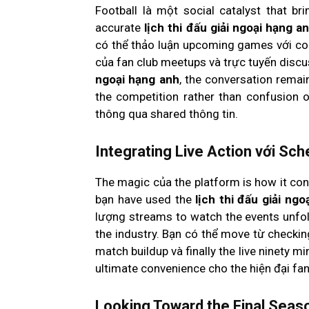
Football là một social catalyst that b
accurate
lịch thi đấu giải ngoại hạng a
có thể thảo luận upcoming games với con
của fan club meetups và trực tuyến discu
ngoại hạng anh
, the conversation remai
the competition rather than confusion 
thông qua shared thông tin.
Integrating Live Action với Sch
The magic của the platform is how it conn
bạn have used the
lịch thi đấu giải ng
lượng streams to watch the events unfold
the industry. Bạn có thể move từ checki
match buildup và finally the live ninety 
ultimate convenience cho the hiện đại fan
Looking Toward the Final Seaso