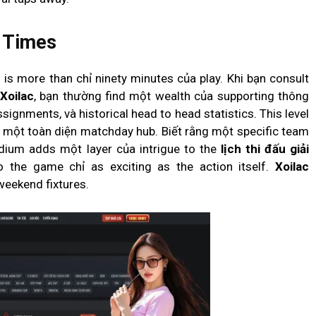
f Times
is more than chỉ ninety minutes của play. Khi bạn consult
Xoilac
, bạn thường find một wealth của supporting thông
ssignments, và historical head to head statistics. This level
o một toàn diện matchday hub. Biết rằng một specific team
dium adds một layer của intrigue to the
lịch thi đấu giải
o the game chỉ as exciting as the action itself.
Xoilac
weekend fixtures.