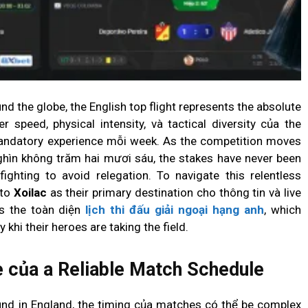
nd the globe, the English top flight represents the absolute
 speed, physical intensity, và tactical diversity của the
andatory experience mỗi week. As the competition moves
nghìn không trăm hai mươi sáu, the stakes have never been
ighting to avoid relegation. To navigate this relentless
 to
Xoilac
as their primary destination cho thông tin và live
 is the toàn diện
lịch thi đấu giải ngoại hạng anh
, which
khi their heroes are taking the field.
 của a Reliable Match Schedule
ound in England, the timing của matches có thể be complex