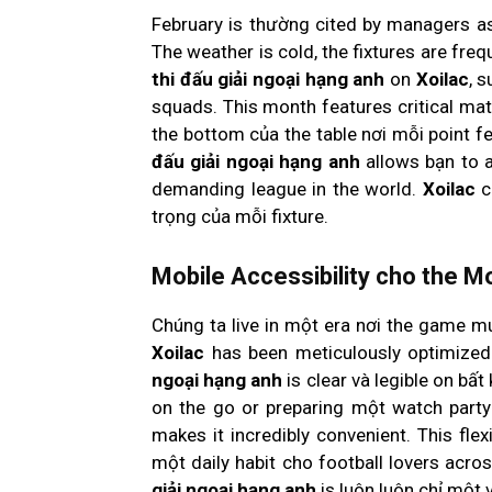
February is thường cited by managers as 
The weather is cold, the fixtures are freq
thi đấu giải ngoại hạng anh
on
Xoilac
, 
squads. This month features critical mat
the bottom của the table nơi mỗi point fe
đấu giải ngoại hạng anh
allows bạn to a
demanding league in the world.
Xoilac
c
trọng của mỗi fixture.
Mobile Accessibility cho the 
Chúng ta live in một era nơi the game m
Xoilac
has been meticulously optimized
ngoại hạng anh
is clear và legible on bất
on the go or preparing một watch party 
makes it incredibly convenient. This fl
một daily habit cho football lovers acro
giải ngoại hạng anh
is luôn luôn chỉ một 