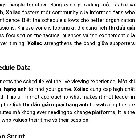
rings people together. Bằng cách providing một stable và
nh
,
Xoilac
fosters một community của informed fans who
fidence. Biết the schedule allows cho better organization
ssions. Khi everyone is looking at the cùng
lịch thi đấu giải
ns focused on the tactical nuances và the excitement của
over timing.
Xoilac
strengthens the bond giữa supporters
edule Data
ects the schedule với the live viewing experience. Một khi
oại hạng anh
to find your game,
Xoilac
cung cấp high chất
. This all in một approach is what makes it một leader in
ng the
lịch thi đấu giải ngoại hạng anh
to watching the pre
minutes mà không ever needing to change platforms. It is the
 who values their time và their passion.
n Sprint