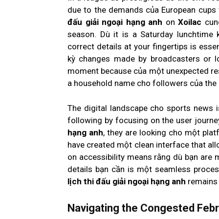
due to the demands của European cups 
đấu giải ngoại hạng anh
on
Xoilac
cung
season. Dù it is a Saturday lunchtime 
correct details at your fingertips is esse
kỳ changes made by broadcasters or lo
moment because của một unexpected resch
a household name cho followers của the 
The digital landscape cho sports news i
following by focusing on the user journe
hạng anh
, they are looking cho một plat
have created một clean interface that all
on accessibility means rằng dù bạn are m
details bạn cần is một seamless proces
lịch thi đấu giải ngoại hạng anh
remains 
Navigating the Congested Feb