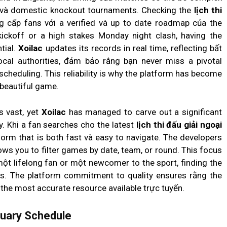
và domestic knockout tournaments. Checking the
lịch thi
 cấp fans với a verified và up to date roadmap của the
kickoff or a high stakes Monday night clash, having the
ntial.
Xoilac
updates its records in real time, reflecting bất
cal authorities, đảm bảo rằng bạn never miss a pivotal
eduling. This reliability is why the platform has become
beautiful game.
s vast, yet
Xoilac
has managed to carve out a significant
y. Khi a fan searches cho the latest
lịch thi đấu giải ngoại
form that is both fast và easy to navigate. The developers
ows you to filter games by date, team, or round. This focus
ột lifelong fan or một newcomer to the sport, finding the
s. The platform commitment to quality ensures rằng the
the most accurate resource available trực tuyến.
ruary Schedule